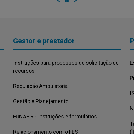
Anterior
Pausar
Próximo
Gestor e prestador
P
Instruções para processos de solicitação de
E
recursos
P
Regulação Ambulatorial
I
Gestão e Planejamento
N
FUNAFIR - Instruções e formulários
T
Relacionamento com o FES
(