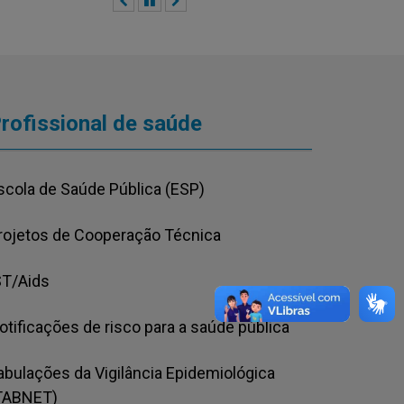
Anterior
Pausar
Próximo
rofissional de saúde
scola de Saúde Pública (ESP)
rojetos de Cooperação Técnica
ST/Aids
otificações de risco para a saúde pública
abulações da Vigilância Epidemiológica
TABNET)