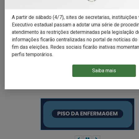
Programas
A partir de sábado (4/7), sites de secretarias, instituiçõe
Executivo estadual passam a adotar uma série de proced
atendimento às restrições determinadas pela legislação do
informações ficarão centralizadas no portal de notícias d
Pró-Hospitais
I
fim das eleições. Redes sociais ficarão inativas momenta
perfis temporários.
Saiba mais
MAIS PROGRAMAS