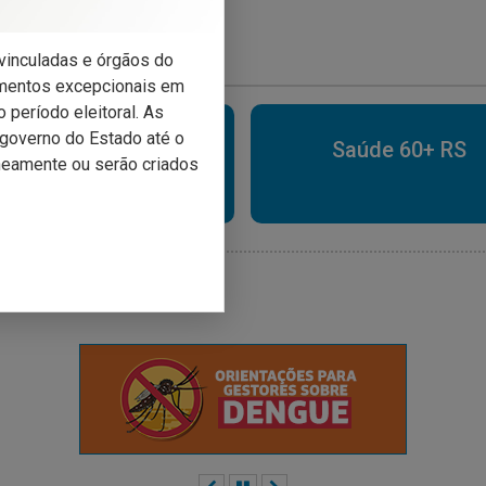
s vinculadas e órgãos do
imentos excepcionais em
 período eleitoral. As
o governo do Estado até o
nverno Gaúcho com
Saúde 60+ RS
neamente ou serão criados
Saúde