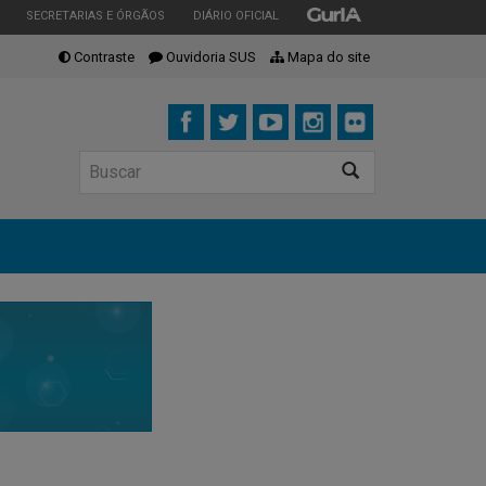
ESTADO
ESTADO
ESTADO
SECRETARIAS E ÓRGÃOS
DIÁRIO OFICIAL
Contraste
Ouvidoria SUS
Mapa do site
Buscar