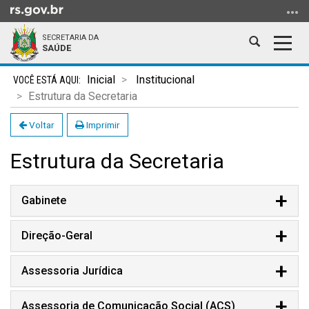
Ir
para
SECRETARIA DA
o
Abrir
Alter
SAÚDE
conteúdo
a
a
Ir
Início
busca
nave
Inicial
Institucional
para
do
Estrutura da Secretaria
o
conteúdo
menu
Voltar
Imprimir
Ir
Estrutura da Secretaria
para
a
busca
Gabinete
Direção-Geral
Assessoria Jurídica
Assessoria de Comunicação Social (ACS)