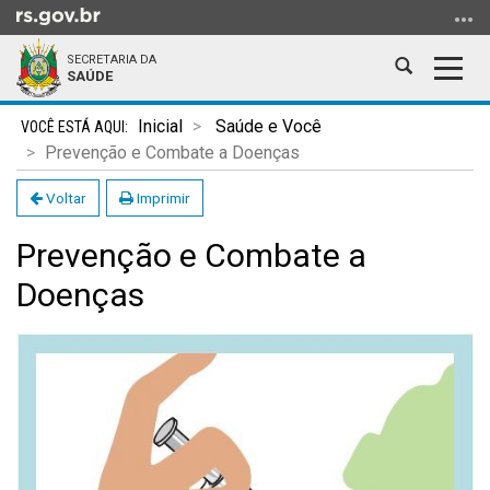
Ir
para
SECRETARIA DA
o
Abrir
Alter
SAÚDE
conteúdo
a
a
Ir
Início
busca
nave
Inicial
Saúde e Você
para
do
Prevenção e Combate a Doenças
o
conteúdo
menu
Voltar
Imprimir
Ir
Prevenção e Combate a
para
a
Doenças
busca