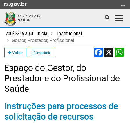
Ir
para
SECRETARIA DA
o
Abrir
Alter
SAÚDE
conteúdo
a
a
Ir
Início
busca
nave
Inicial
Institucional
para
do
Gestor, Prestador, Profissional
o
conteúdo
Facebook
X
Wh
menu
Voltar
Imprimir
Ir
Espaço do Gestor, do
para
a
Prestador e do Profissional de
busca
Saúde
Instruções para processos de
solicitação de recursos