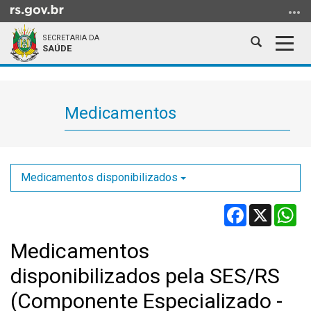
Ir
para
SECRETARIA DA
o
Abrir
Alter
SAÚDE
conteúdo
a
a
Ir
Início
busca
nave
para
do
o
conteúdo
Medicamentos
menu
Ir
para
a
Medicamentos disponibilizados
busca
Facebook
X
Wh
Medicamentos
disponibilizados pela SES/RS
(Componente Especializado -