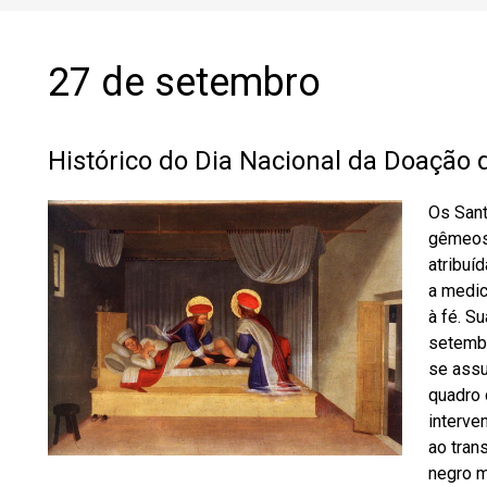
27 de setembro
Histórico do Dia Nacional da Doação 
Os San
gêmeos,
atribuí
a medic
à fé. S
setembr
se assu
quadro 
interve
ao tran
negro m