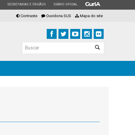
ESTADO
ESTADO
ESTADO
SECRETARIAS E ÓRGÃOS
DIÁRIO OFICIAL
Contraste
Ouvidoria SUS
Mapa do site
Buscar