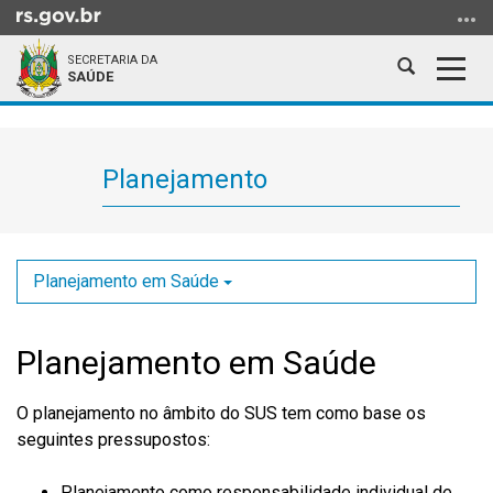
Ir
para
SECRETARIA DA
o
Abrir
Alter
SAÚDE
conteúdo
a
a
Ir
Início
busca
nave
para
do
o
conteúdo
Planejamento
menu
Ir
para
a
Planejamento em Saúde
busca
Planejamento em Saúde
O planejamento no âmbito do SUS tem como base os
seguintes pressupostos:
Planejamento como responsabilidade individual de