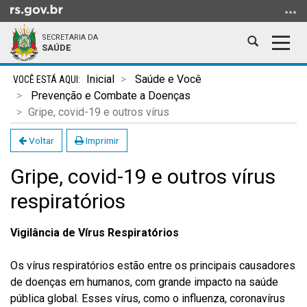
Ir
para
SECRETARIA DA
o
Abrir
Alter
SAÚDE
conteúdo
a
a
Ir
Início
busca
nave
Inicial
Saúde e Você
para
do
Prevenção e Combate a Doenças
o
conteúdo
Gripe, covid-19 e outros vírus
menu
Ir
Voltar
Imprimir
para
Gripe, covid-19 e outros vírus
a
busca
respiratórios
Vigilância de Vírus Respiratórios
Os vírus respiratórios estão entre os principais causadores
de doenças em humanos, com grande impacto na saúde
pública global. Esses vírus, como o influenza, coronavírus