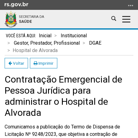
Ir
para
SECRETARIA DA
o
Abrir
Alter
SAÚDE
conteúdo
a
a
Ir
Início
busca
nave
Inicial
Institucional
para
do
Gestor, Prestador, Profissional
DGAE
o
conteúdo
Hospital de Alvorada
menu
Ir
Voltar
Imprimir
para
Contratação Emergencial de
a
busca
Pessoa Jurídica para
administrar o Hospital de
Alvorada
Comunicamos a publicação do Termo de Dispensa de
Licitação Nº 9248/2023, que objetiva a contração de