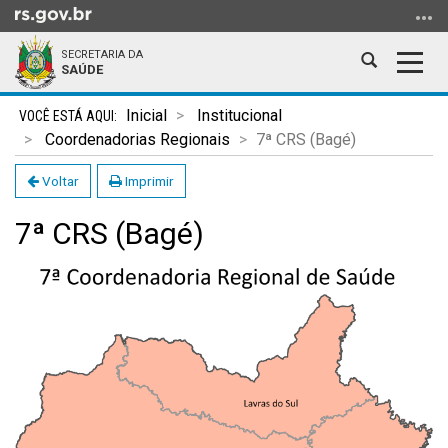
Ir
para
SECRETARIA DA
o
Abrir
Alter
SAÚDE
conteúdo
a
a
Ir
Início
busca
nave
Inicial
Institucional
para
do
Coordenadorias Regionais
7ª CRS (Bagé)
o
conteúdo
menu
Voltar
Imprimir
Ir
7ª CRS (Bagé)
para
a
busca