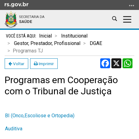
Ir
para
SECRETARIA DA
o
Abrir
Alter
SAÚDE
conteúdo
a
a
Ir
Início
busca
nave
Inicial
Institucional
para
do
Gestor, Prestador, Profissional
DGAE
o
conteúdo
Programas TJ
menu
Facebook
X
Wh
Ir
Voltar
Imprimir
para
Programas em Cooperação
a
busca
com o Tribunal de Justiça
BI (Onco,Escoliose e Ortopedia)
Auditiva