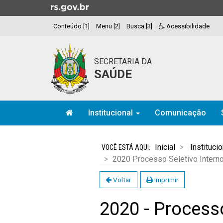
Ir
para
Conteúdo [1]
Menu [2]
Busca [3]
Acessibilidade
o
conteúdo
Ir
SECRETARIA DA
para
SAÚDE
o
menu
Ir
Início
para
Institucional
Comunicação
do
a
menu
Início
busca
do
Inicial
Institucio
conteúdo
2020 Processo Seletivo Intern
Voltar
Imprimir
2020 - Processo