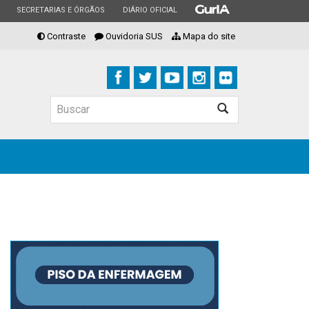
ESTADO
ESTADO
ESTADO
SECRETARIAS E ÓRGÃOS
DIÁRIO OFICIAL
Contraste
Ouvidoria SUS
Mapa do site
Buscar