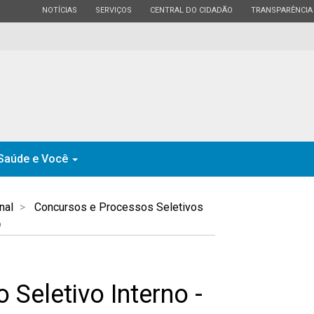
ESTADO
ESTADO
ESTADO
ESTADO
NOTÍCIAS
SERVIÇOS
CENTRAL DO CIDADÃO
TRANSPARÊNCIA
Saúde e Você
nal
Concursos e Processos Seletivos
o
 Seletivo Interno -