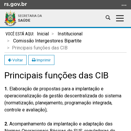
Ir
para
SECRETARIA DA
o
Abrir
Alter
SAÚDE
conteúdo
a
a
Ir
Início
busca
nave
Inicial
Institucional
para
do
Comissão Intergestores Bipartite
o
conteúdo
Principais funções das CIB
menu
Ir
Voltar
Imprimir
para
Principais funções das CIB
a
busca
1.
Elaboração de propostas para a implantação e
operacionalização da gestão descentralizada do sistema
(normatização, planejamento, programação integrada,
controle e avaliação);
2.
Acompanhamento da implantação e adaptação das
Normas Operacionais Básicas do SUS, reguladoras do