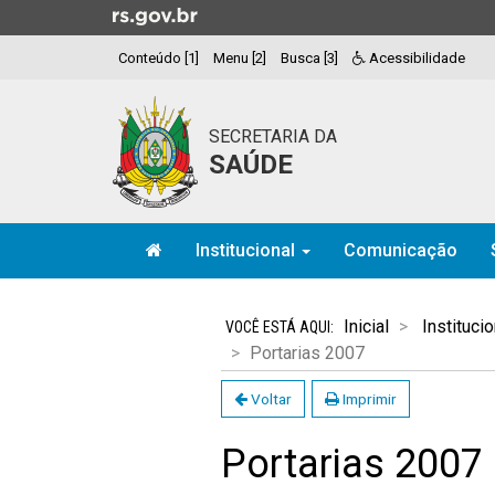
Ir
para
Conteúdo [1]
Menu [2]
Busca [3]
Acessibilidade
o
conteúdo
Ir
SECRETARIA DA
para
SAÚDE
o
menu
Ir
Início
para
Institucional
Comunicação
do
a
menu
Início
busca
do
Inicial
Institucio
conteúdo
Portarias 2007
Voltar
Imprimir
Portarias 2007