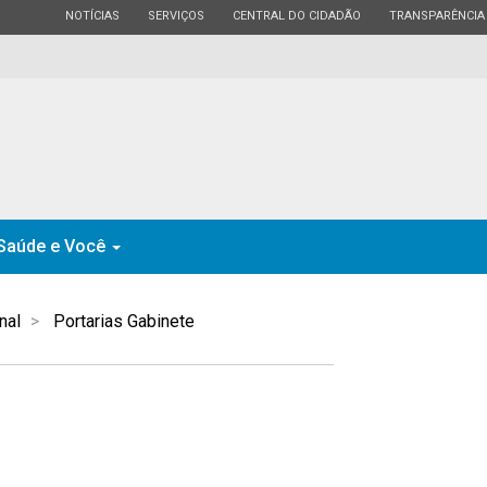
ESTADO
ESTADO
ESTADO
ESTADO
NOTÍCIAS
SERVIÇOS
CENTRAL DO CIDADÃO
TRANSPARÊNCIA
Saúde e Você
nal
Portarias Gabinete