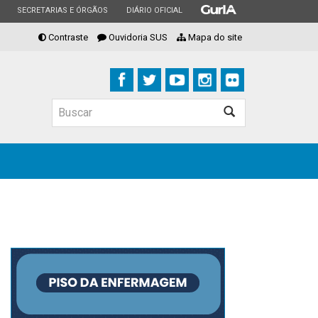
ESTADO
ESTADO
ESTADO
SECRETARIAS E ÓRGÃOS
DIÁRIO OFICIAL
Contraste
Ouvidoria SUS
Mapa do site
Buscar