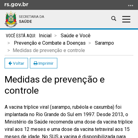
Ir
para
SECRETARIA DA
o
Abrir
Alter
SAÚDE
conteúdo
a
a
Ir
Início
busca
nave
Inicial
Saúde e Você
para
do
Prevenção e Combate a Doenças
Sarampo
o
conteúdo
Medidas de prevenção e controle
menu
Ir
Voltar
Imprimir
para
Medidas de prevenção e
a
busca
controle
A vacina tríplice viral (sarampo, rubéola e caxumba) foi
implantada no Rio Grande do Sul em 1997. Desde 2013, o
Ministério da Saúde recomenda uma dose da vacina tríplice
viral aos 12 meses e uma dose da vacina tetraviral aos 15
meses de idade. No SUS a vacina é disponibilizada para