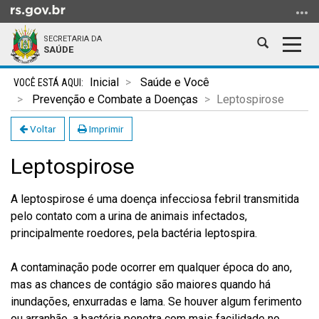
Ir
para
SECRETARIA DA
o
Abrir
Alter
SAÚDE
conteúdo
a
a
Ir
Início
busca
nave
Inicial
Saúde e Você
para
do
Prevenção e Combate a Doenças
Leptospirose
o
conteúdo
menu
Voltar
Imprimir
Ir
Leptospirose
para
a
busca
A leptospirose é uma doença infecciosa febril transmitida
pelo contato com a urina de animais infectados,
principalmente roedores, pela bactéria leptospira.
A contaminação pode ocorrer em qualquer época do ano,
mas as chances de contágio são maiores quando há
inundações, enxurradas e lama. Se houver algum ferimento
ou arranhão, a bactéria penetra com mais facilidade no