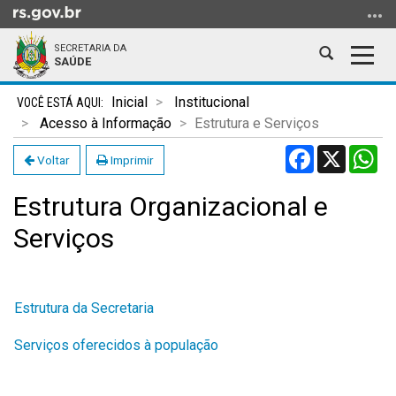
Ir
para
SECRETARIA DA
o
Abrir
Alter
SAÚDE
conteúdo
a
a
Ir
Início
busca
nave
Inicial
Institucional
para
do
Acesso à Informação
Estrutura e Serviços
o
conteúdo
Facebook
X
Wh
menu
Voltar
Imprimir
Ir
Estrutura Organizacional e
para
a
Serviços
busca
Estrutura da Secretaria
Serviços oferecidos à população