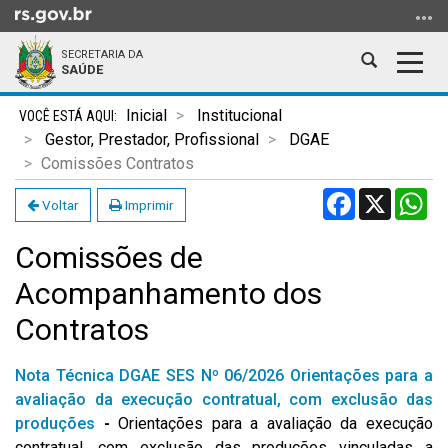
Ir
para
SECRETARIA DA
o
Abrir
Alter
SAÚDE
conteúdo
a
a
Ir
Início
busca
nave
Inicial
Institucional
para
do
Gestor, Prestador, Profissional
DGAE
o
conteúdo
Comissões Contratos
menu
Facebook
X
Wh
Ir
Voltar
Imprimir
para
Comissões de
a
busca
Acompanhamento dos
Contratos
Nota Técnica DGAE SES Nº 06/2026 Orientações para a
avaliação da execução contratual, com exclusão das
produções
-
Orientações para a avaliação da execução
contratual, com exclusão das produções vinculadas a