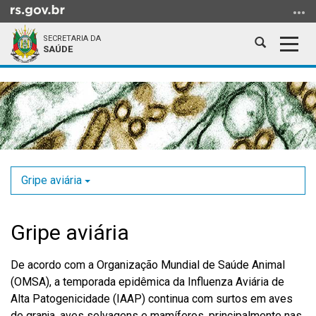
Ir
para
SECRETARIA DA
o
Abrir
Alter
SAÚDE
conteúdo
a
a
Ir
Início
busca
nave
para
do
o
conteúdo
menu
Ir
para
a
Gripe aviária
busca
Gripe aviária
De acordo com a Organização Mundial de Saúde Animal
(OMSA), a temporada epidêmica da Influenza Aviária de
Alta Patogenicidade (IAAP) continua com surtos em aves
de granja, aves selvagens e mamíferos, principalmente nas