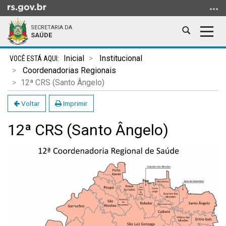
Ir
para
SECRETARIA DA
o
Abrir
Alter
SAÚDE
conteúdo
a
a
Ir
Início
busca
nave
Inicial
Institucional
para
do
Coordenadorias Regionais
o
conteúdo
12ª CRS (Santo Ângelo)
menu
Ir
Voltar
Imprimir
para
12ª CRS (Santo Ângelo)
a
busca