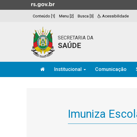
Ir
para
Conteúdo [1]
Menu [2]
Busca [3]
Acessibilidade
o
conteúdo
Ir
SECRETARIA DA
para
SAÚDE
o
menu
Ir
Início
para
Institucional
Comunicação
do
a
menu
Início
busca
do
conteúdo
Imuniza Escol