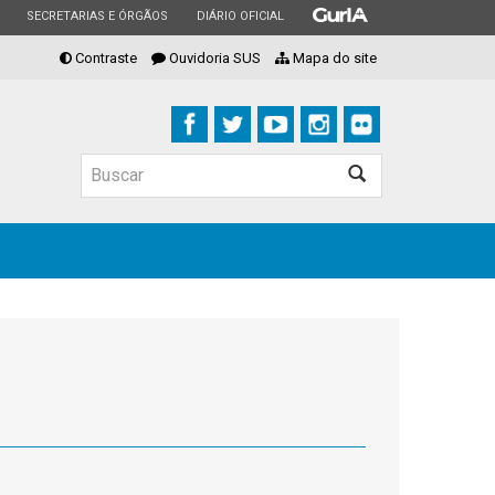
ESTADO
ESTADO
ESTADO
SECRETARIAS E ÓRGÃOS
DIÁRIO OFICIAL
Contraste
Ouvidoria SUS
Mapa do site
Buscar