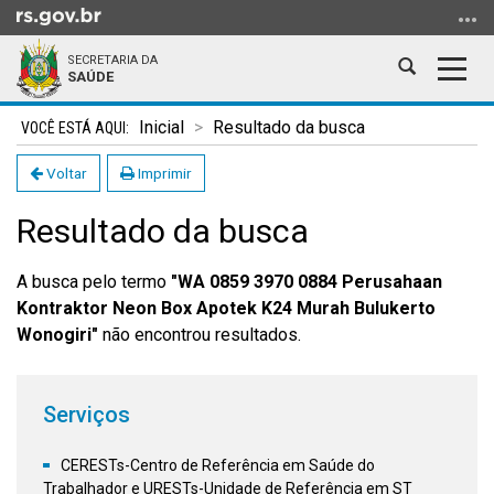
Ir
para
SECRETARIA DA
o
Abrir
Alter
SAÚDE
conteúdo
a
a
Ir
Início
busca
nave
Inicial
Resultado da busca
para
do
o
conteúdo
Voltar
Imprimir
menu
Resultado da busca
Ir
para
a
A busca pelo termo
"WA 0859 3970 0884 Perusahaan
busca
Kontraktor Neon Box Apotek K24 Murah Bulukerto
Wonogiri"
não encontrou resultados.
Serviços
CERESTs-Centro de Referência em Saúde do
Trabalhador e URESTs-Unidade de Referência em ST